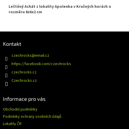
Leštěný Achát z lokality Apolenka v Krušných horách o
rozměru 8x6x2 cm
Z
á
Kontakt
p
a
czechrocks
@
email.cz
t
https://facebook.com/czechrocks
í
czechrocks.cz
Czechrocks.cz
Informace pro vás
Obchodní podmínky
Podmínky ochrany osobních údajů
Lokality ČR