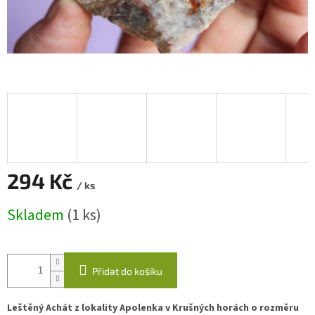
294 Kč
/ ks
Měrná
Skladem
(1 ks)
cena:
Přidat do košíku
Leštěný Achát z lokality Apolenka v Krušných horách o rozměru