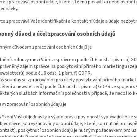
vce zpracovává osobní údaje, které jste mu poskytl/a nebo osobní ú
jednávky.
vce zpracovává Vaše identifikační a kontaktní údaje a údaje nezbyt
konný důvod a účel zpracování osobních údajů
onným důvodem zpracování osobních údajů je
lnění smlouvy mezi Vámi a správcem podle čl. 6 odst. 1 písm. b) G
právněný zájem správce na poskytování přímého marketingu (zejm
ewsletterů) podle čl. 6 odst. 1 písm. f) GDPR,
áš souhlas se zpracováním pro účely poskytování přímého market
dělení a newsletterů) podle čl. 6 odst. 1 písm. a) GDPR ve spojení s 
ěkterých službách informační společnosti v případě, že nedošlo k
lem zpracování osobních údajů je
yřízení Vaší objednávky a výkon práv a povinností vyplývajících ze
bjednávce jsou vyžadovány osobní údaje, které jsou nutné pro úsp
ontakt), poskytnutí osobních údajů je nutným požadavkem pro uza
sobních údajů není možné smlouvu uzavřít či jí ze strany správce p