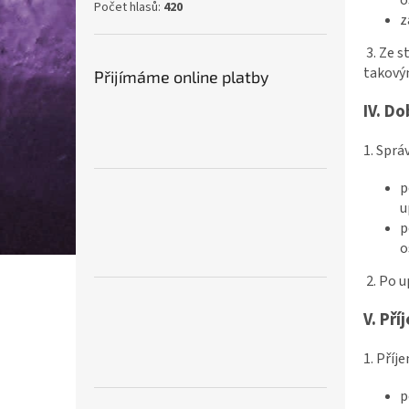
Počet hlasů:
420
z
3. Ze 
takovým
Přijímáme online platby
IV.
Do
1. Sprá
p
u
p
o
2. Po 
V.
Pří
1. Příj
p