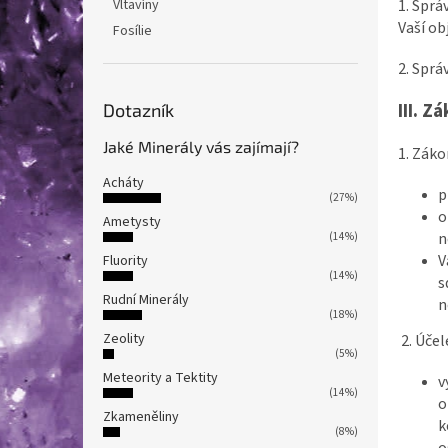
1. Sprá
Vltavíny
Vaší ob
Fosílie
2. Sprá
III.
Zá
Dotazník
Jaké Minerály vás zajímají?
1. Zák
Acháty
p
(27%)
o
Ametysty
n
(14%)
V
Fluority
(14%)
s
Rudní Minerály
n
(18%)
Zeolity
2. Úče
(5%)
Meteority a Tektity
v
(14%)
o
Zkameněliny
k
(8%)
o