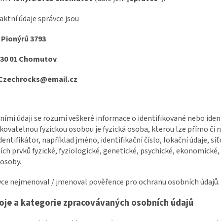
aktní údaje správce jsou
:
Pionýrů 3793
01 Chomutov
Czechrocks@email.cz
ními údaji se rozumí veškeré informace o identifikované nebo iden
ikovatelnou fyzickou osobou je fyzická osoba, kterou lze přímo č
identifikátor, například jméno, identifikační číslo, lokační údaje, sí
ích prvků fyzické, fyziologické, genetické, psychické, ekonomické,
 osoby.
vce nejmenoval / jmenoval pověřence pro ochranu osobních údajů.
oje a kategorie zpracovávaných osobních údajů