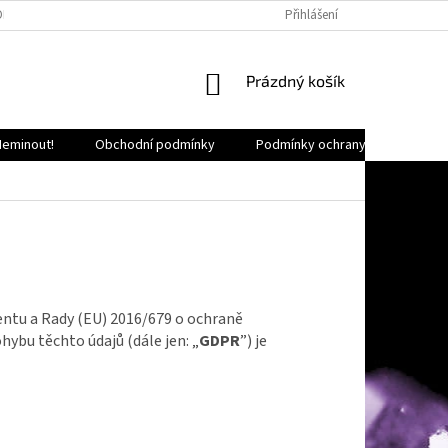
OKALITY ČR
HODNOCENÍ OBCHODU
LEŠTĚNÍ MINERÁLŮ
Přihlášení
O NÁS
NÁKUPNÍ
Prázdný košík
KOŠÍK
Neminout!
Obchodní podmínky
Podmínky ochrany osobních úda
entu a Rady (EU) 2016/679 o ochraně
hybu těchto údajů (dále jen: „
GDPR
”) je