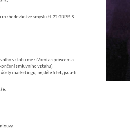
.
 rozhodování ve smyslu čl. 22 GDPR. S
luvního vztahu mezi Vámi a správcem a
ukončení smluvního vztahu).
čely marketingu, nejdéle 5 let, jsou-li
že.
smlouvy,