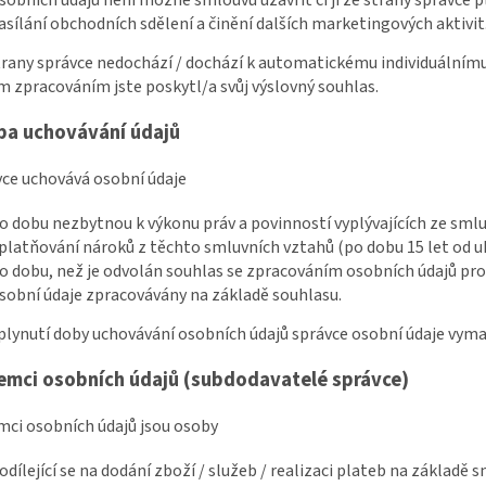
asílání obchodních sdělení a činění dalších marketingových aktivit
strany správce nedochází / dochází k automatickému individuálnímu
 zpracováním jste poskytl/a svůj výslovný souhlas.
ba uchovávání údajů
vce uchovává osobní údaje
o dobu nezbytnou k výkonu práv a povinností vyplývajících ze sm
platňování nároků z těchto smluvních vztahů (po dobu 15 let od 
o dobu, než je odvolán souhlas se zpracováním osobních údajů pro ú
sobní údaje zpracovávány na základě souhlasu.
uplynutí doby uchovávání osobních údajů správce osobní údaje vyma
jemci osobních údajů (subdodavatelé správce)
emci osobních údajů jsou osoby
odílející se na dodání zboží / služeb / realizaci plateb na základě 