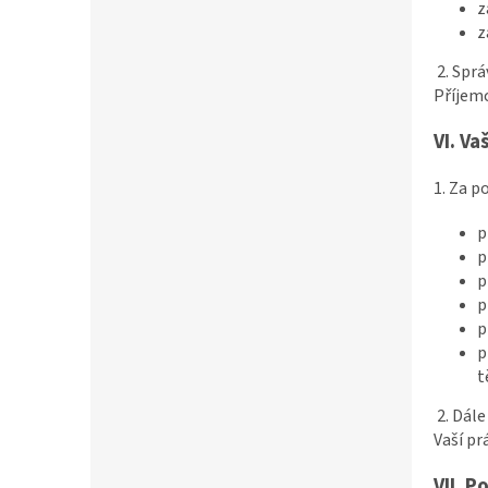
z
z
2. Spr
Příjemc
VI.
Va
1. Za 
p
p
p
p
p
p
t
2. Dál
Vaší pr
VII.
Po