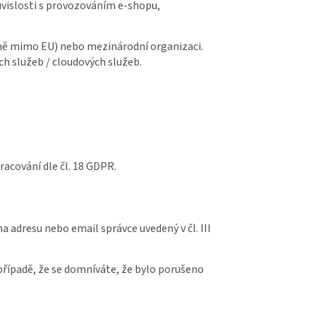
ouvislosti s provozováním e-shopu,
emě mimo EU) nebo mezinárodní organizaci.
ch služeb / cloudových služeb.
acování dle čl. 18 GDPR.
 adresu nebo email správce uvedený v čl. III
případě, že se domníváte, že bylo porušeno