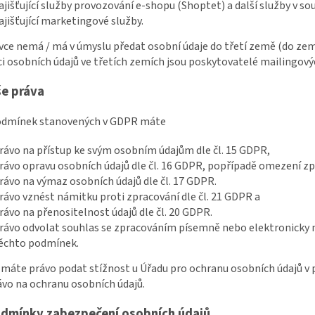
ajišťující služby provozování e-shopu (Shoptet) a další služby v s
ajišťující marketingové služby.
ávce nemá / má v úmyslu předat osobní údaje do třetí země (do z
i osobních údajů ve třetích zemích jsou poskytovatelé mailingový
še práva
podmínek stanovených v GDPR máte
rávo na přístup ke svým osobním údajům dle čl. 15 GDPR,
rávo opravu osobních údajů dle čl. 16 GDPR, popřípadě omezení zpr
rávo na výmaz osobních údajů dle čl. 17 GDPR.
rávo vznést námitku proti zpracování dle čl. 21 GDPR a
rávo na přenositelnost údajů dle čl. 20 GDPR.
rávo odvolat souhlas se zpracováním písemně nebo elektronicky na
ěchto podmínek.
e máte právo podat stížnost u Úřadu pro ochranu osobních údajů v 
ávo na ochranu osobních údajů.
dmínky zabezpečení osobních údajů