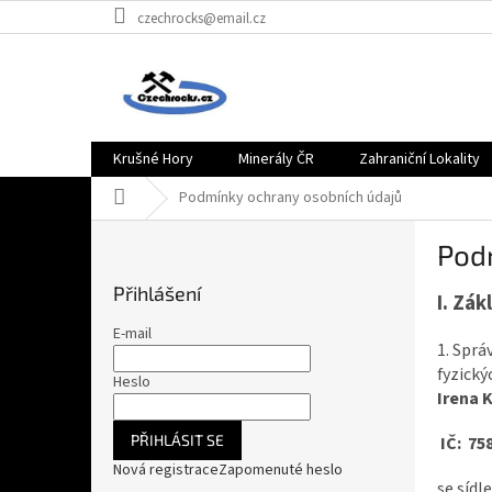
Přejít
czechrocks@email.cz
na
obsah
Krušné Hory
Minerály ČR
Zahraniční Lokality
Domů
Podmínky ochrany osobních údajů
P
Pod
o
s
Přihlášení
I.
Zákl
t
r
E-mail
1. Sprá
a
fyzický
n
Heslo
Irena 
n
í
PŘIHLÁSIT SE
IČ: 75
p
Nová registrace
Zapomenuté heslo
a
se síd