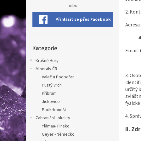
n
nebo
e
2. Kont
l
Přihlásit se přes Facebook
Adresa
430 
Přeskočit
Kategorie
kategorie
Email:
Krušné Hory
Minerály ČR
3. Osob
Valeč u Podbořan
identif
Pustý Vrch
určitý 
Příbram
zvláštn
Jickovice
fyzické
Podkrkonoší
4. Sprá
Zahraniční Lokality
Ylämaa- Finsko
II.
Zdr
Geyer - Německo