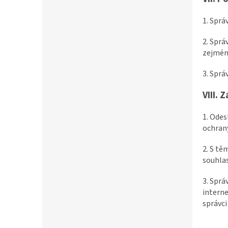
1. Sprá
2. Sprá
zejmé
3. Sprá
VIII.
Z
1. Ode
ochrany
2. S t
souhlas
3. Sprá
interne
správci