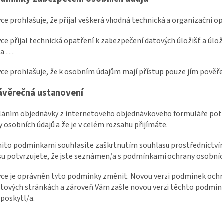
vce prohlašuje, že přijal veškerá vhodná technická a organizační o
vce přijal technická opatření k zabezpečení datových úložišť a úlož
na …
vce prohlašuje, že k osobním údajům mají přístup pouze jím pověř
ávěrečná ustanovení
sláním objednávky z internetového objednávkového formuláře pot
 osobních údajů a že je v celém rozsahu přijímáte.
ěmito podmínkami souhlasíte zaškrtnutím souhlasu prostřednictv
u potvrzujete, že jste seznámen/a s podmínkami ochrany osobních 
vce je oprávněn tyto podmínky změnit. Novou verzi podmínek ochr
tových stránkách a zároveň Vám zašle novou verzi těchto podmíne
 poskytl/a.