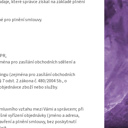
daje, které správce získal na základě plnění
né pro plnění smlouvy.
DPR,
éna pro zasílání obchodních sdělení a
ingu (zejména pro zasílání obchodních
§ 7 odst. 2 zákona č. 480/2004 Sb., o
 objednávce zboží nebo služby.
 smluvního vztahu mezi Vámi a správcem; při
ěšné vyřízení objednávky (jméno a adresa,
vření a plnění smlouvy, bez poskytnutí
lnit,