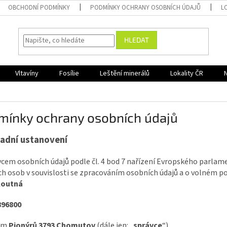
OBCHODNÍ PODMÍNKY
PODMÍNKY OCHRANY OSOBNÍCH ÚDAJŮ
L
HLEDAT
Vltavíny
Fosílie
Leštění minerálů
Lokality ČR
mínky ochrany osobních údajů
adní ustanovení
vcem osobních údajů podle čl. 4 bod 7 nařízení Evropského parlam
ch osob v souvislosti se zpracováním osobních údajů a o volném po
Koutná
896800
lem
Pionýrů 3793
Chomutov
(dále jen: „
správce
“).