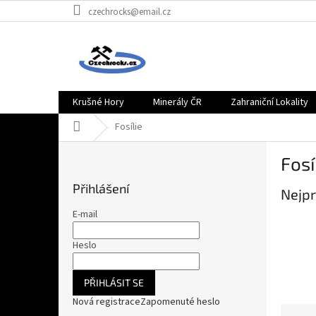
Přejít
czechrocks@email.cz
na
obsah
Krušné Hory
Minerály ČR
Zahraniční Lokality
Domů
Fosílie
P
Fosí
o
s
Přihlášení
Nejpr
t
r
E-mail
a
n
Heslo
n
í
PŘIHLÁSIT SE
p
Nová registrace
Zapomenuté heslo
a
Ř