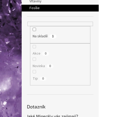
Vltavíny
Jiskři
Horní 
Fosílie
Na skladě
1
Akce
0
Novinka
0
Tip
0
Dotazník
Jaké Minerály vás zajímají?