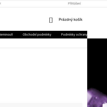
OKALITY ČR
HODNOCENÍ OBCHODU
LEŠTĚNÍ MINERÁLŮ
Přihlášení
O NÁS
NÁKUPNÍ
Prázdný košík
KOŠÍK
Neminout!
Obchodní podmínky
Podmínky ochrany osobních úda