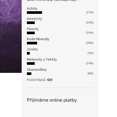
Acháty
(27%)
Ametysty
(14%)
Fluority
(14%)
Rudní Minerály
(18%)
Zeolity
(5%)
Meteority a Tektity
(14%)
Zkameněliny
(8%)
Počet hlasů:
420
Přijímáme online platby