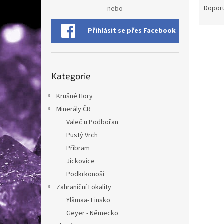
n
a
Dopor
nebo
e
z
l
e
Přihlásit se přes Facebook
V
n
ý
í
p
p
Přeskočit
i
r
Kategorie
kategorie
s
o
p
d
Krušné Hory
r
u
Minerály ČR
o
k
Valeč u Podbořan
d
t
Pustý Vrch
u
ů
Jiskř
Příbram
k
t
Jickovice
ů
Podkrkonoší
Zahraniční Lokality
Ylämaa- Finsko
126
Geyer - Německo