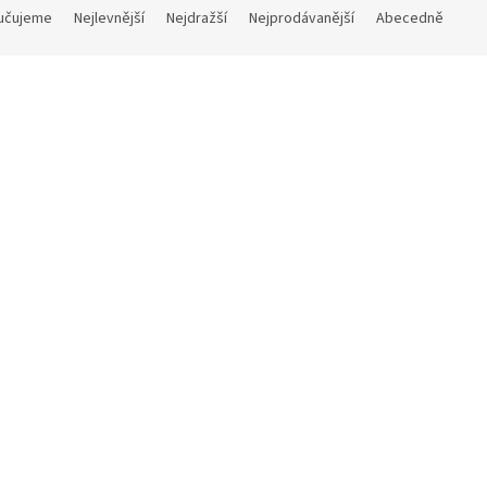
učujeme
Nejlevnější
Nejdražší
Nejprodávanější
Abecedně
ivec
Skladem
(1 ks)
 Kč
Do košíku
/ ks