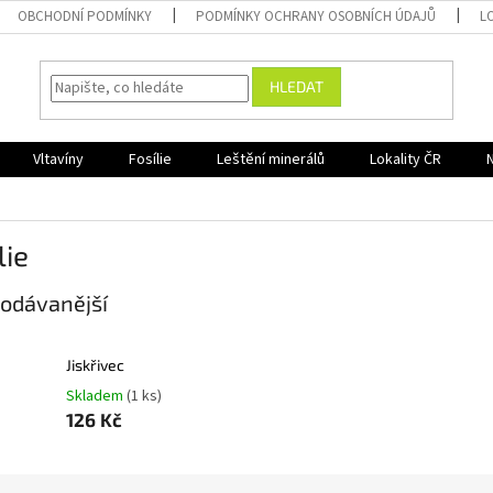
OBCHODNÍ PODMÍNKY
PODMÍNKY OCHRANY OSOBNÍCH ÚDAJŮ
L
HLEDAT
Vltavíny
Fosílie
Leštění minerálů
Lokality ČR
lie
odávanější
Jiskřivec
Skladem
(1 ks)
126 Kč