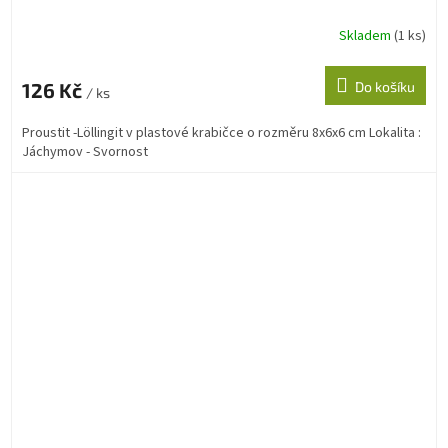
Skladem
(1 ks)
126 Kč
Do košíku
/ ks
Proustit -Löllingit v plastové krabičce o rozměru 8x6x6 cm Lokalita :
Jáchymov - Svornost