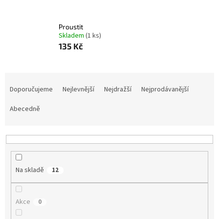
Proustit
Skladem
(1 ks)
135 Kč
Ř
a
Doporučujeme
Nejlevnější
Nejdražší
Nejprodávanější
z
e
Abecedně
n
í
p
r
o
Na skladě
12
d
u
k
Akce
0
t
ů