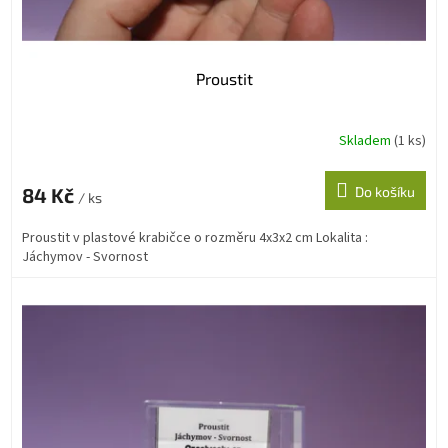
Proustit
Skladem
(1 ks)
84 Kč
Do košíku
/ ks
Proustit v plastové krabičce o rozměru 4x3x2 cm Lokalita :
Jáchymov - Svornost