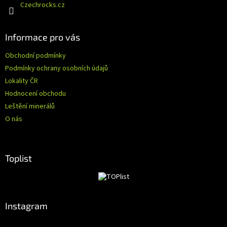
Czechrocks.cz
k
y
v
Informace pro vás
ý
p
Obchodní podmínky
i
s
Podmínky ochrany osobních údajů
u
Lokality ČR
Hodnocení obchodu
Leštění minerálů
O nás
Toplist
Instagram