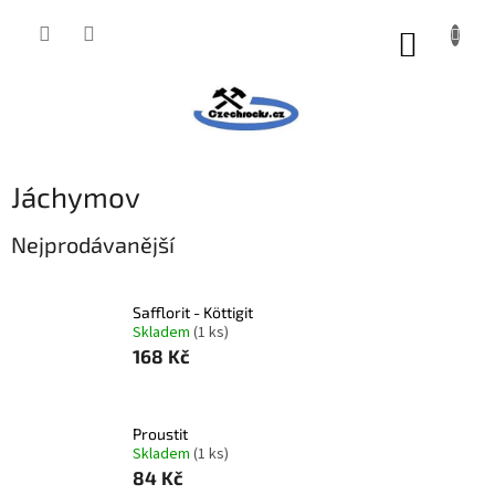
Přejít
na
NÁKUP
obsah
KOŠÍK
Jáchymov
Nejprodávanější
Safflorit - Köttigit
Skladem
(1 ks)
168 Kč
Proustit
Skladem
(1 ks)
84 Kč