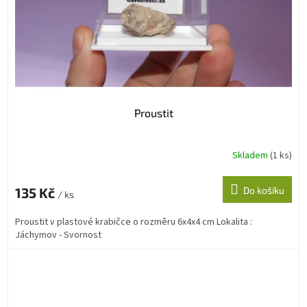
Proustit
Skladem
(1 ks)
135 Kč
Do košíku
/ ks
Proustit v plastové krabičce o rozměru 6x4x4 cm Lokalita :
Jáchymov - Svornost