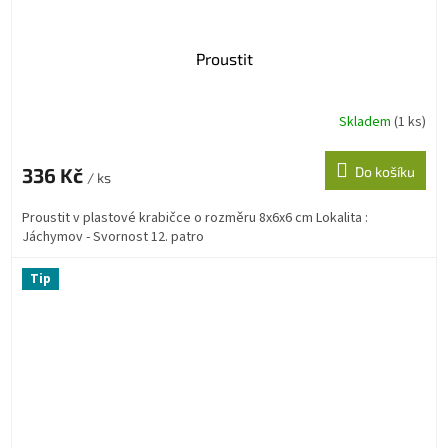
Proustit
Skladem
(1 ks)
336 Kč
Do košíku
/ ks
Proustit v plastové krabičce o rozměru 8x6x6 cm Lokalita :
Jáchymov - Svornost 12. patro
Tip