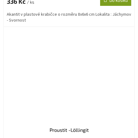
336 Kč
Do košíku
/ ks
Akantit v plastové krabičce o rozměru 8x6x6 cm Lokalita : Jáchymov
- Svornost
Proustit -Löllingit