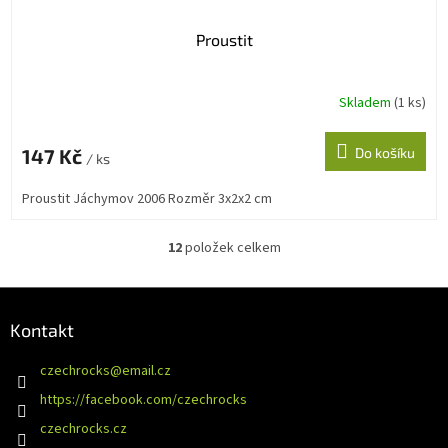
Proustit
Skladem
(1 ks)
147 Kč
Do košíku
/ ks
Proustit Jáchymov 2006 Rozměr 3x2x2 cm
12
položek celkem
O
v
l
Z
á
á
Kontakt
d
p
a
a
c
czechrocks
@
email.cz
t
í
https://facebook.com/czechrocks
í
p
r
czechrocks.cz
v