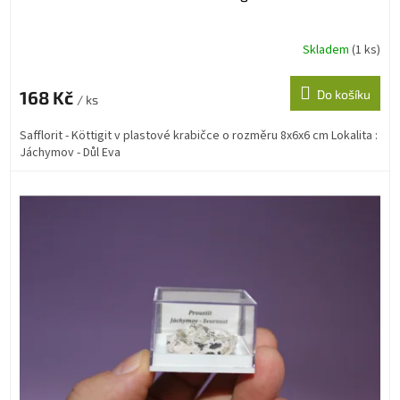
Skladem
(1 ks)
168 Kč
Do košíku
/ ks
Safflorit - Köttigit v plastové krabičce o rozměru 8x6x6 cm Lokalita :
Jáchymov - Důl Eva