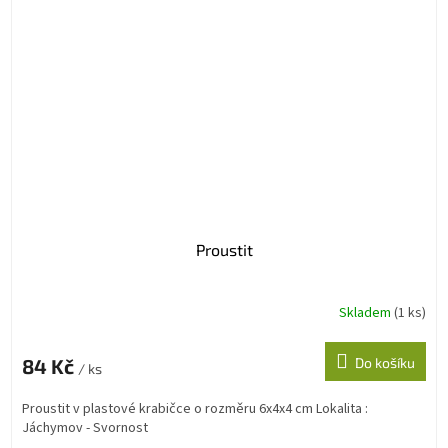
Proustit
Skladem
(1 ks)
84 Kč
Do košíku
/ ks
Proustit v plastové krabičce o rozměru 6x4x4 cm Lokalita :
Jáchymov - Svornost