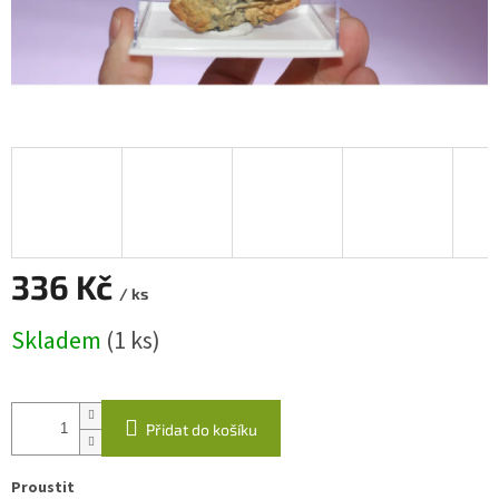
336 Kč
/ ks
Měrná
Skladem
(1 ks)
cena:
Přidat do košíku
Proustit