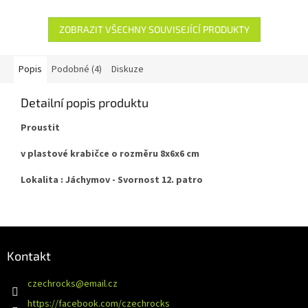
ZOBRAZIT VŠECHNY SOUVISEJÍCÍ PRODUKTY
Popis
Podobné (4)
Diskuze
Detailní popis produktu
Proustit
v plastové krabičce o rozměru 8x6x6 cm
Lokalita : Jáchymov - Svornost 12. patro
Z
á
Kontakt
p
a
czechrocks
@
email.cz
t
https://facebook.com/czechrocks