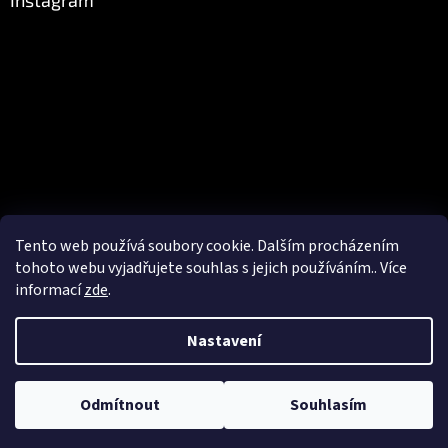
Instagram
Tento web používá soubory cookie. Dalším procházením
Sledovat na Instagramu
tohoto webu vyjadřujete souhlas s jejich používáním.. Více
informací
zde
.
Vytvořil Shoptet
Nastavení
Copyright 2026
Czechrocks.cz
. Všechna práva vyhrazena.
Upravit
Odmítnout
Souhlasím
nastavení cookies