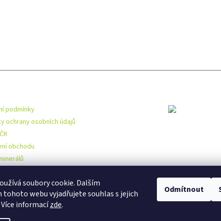
mace pro vás
Toplist
í podmínky
y ochrany osobních údajů
 ČR
ní obchodu
minerálů
užívá soubory cookie. Dalším
Odmítnout
tohoto webu vyjadřujete souhlas s jejich
 Více informací
zde
.