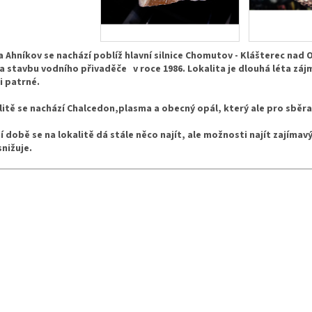
a Ahníkov se nachází poblíž hlavní silnice Chomutov - Klášterec nad
a stavbu vodního přivaděče v roce 1986. Lokalita je dlouhá léta záj
ti patrné.
litě se nachází Chalcedon,plasma a obecný opál, který ale pro sbě
í době se na lokalitě dá stále něco najít, ale možnosti najít zajíma
nižuje.