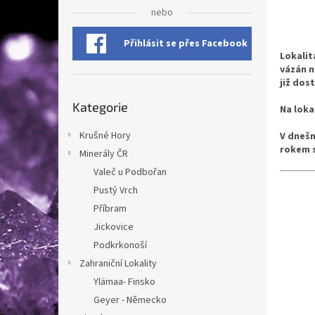
n
nebo
e
l
Přihlásit se přes Facebook
Lokalit
vázán n
již dos
Přeskočit
Kategorie
kategorie
Na loka
Krušné Hory
V dnešn
rokem s
Minerály ČR
Valeč u Podbořan
Pustý Vrch
Příbram
Jickovice
Podkrkonoší
Zahraniční Lokality
Ylämaa- Finsko
Geyer - Německo