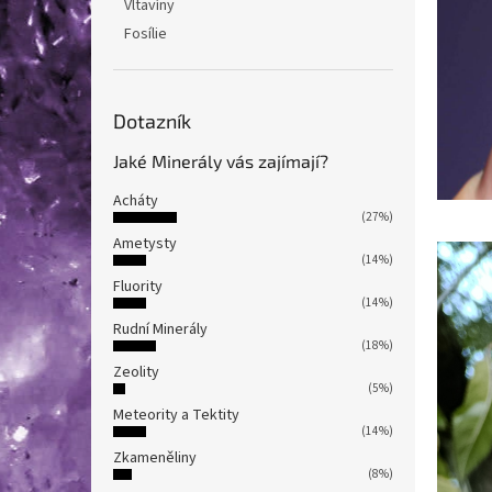
Vltavíny
Fosílie
Dotazník
Jaké Minerály vás zajímají?
Acháty
(27%)
Ametysty
(14%)
Fluority
(14%)
Rudní Minerály
(18%)
Zeolity
(5%)
Meteority a Tektity
(14%)
Zkameněliny
(8%)