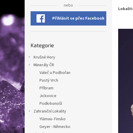
n
nebo
e
Lokalit
l
Přihlásit se přes Facebook
Přeskočit
Kategorie
kategorie
Krušné Hory
Minerály ČR
Valeč u Podbořan
Pustý Vrch
Příbram
Jickovice
Podkrkonoší
Zahraniční Lokality
Ylämaa- Finsko
Geyer - Německo