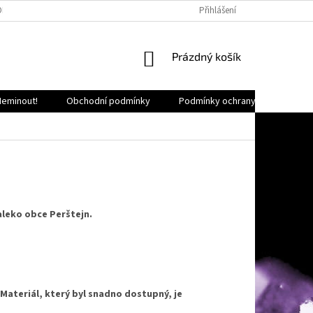
OKALITY ČR
HODNOCENÍ OBCHODU
LEŠTĚNÍ MINERÁLŮ
Přihlášení
O NÁS
NÁKUPNÍ
Prázdný košík
KOŠÍK
Neminout!
Obchodní podmínky
Podmínky ochrany osobních úda
daleko obce
Perštejn.
 Materiál, který byl snadno dostupný, je