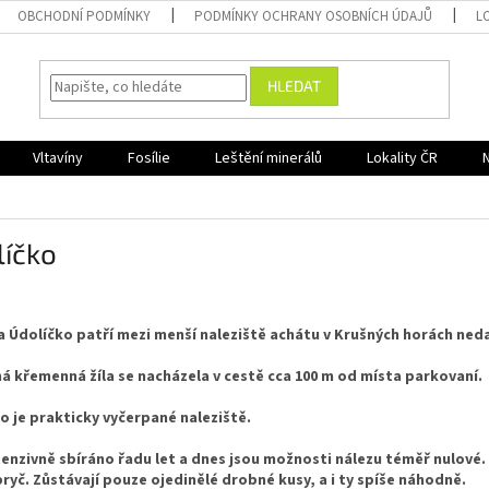
OBCHODNÍ PODMÍNKY
PODMÍNKY OCHRANY OSOBNÍCH ÚDAJŮ
L
HLEDAT
Vltavíny
Fosílie
Leštění minerálů
Lokality ČR
líčko
ta
Údolíčko
patří mezi menší naleziště achátu v Krušných horách ne
 křemenná žíla se nacházela v cestě cca 100 m od místa parkovaní.
o je prakticky vyčerpané naleziště.
tenzivně sbíráno řadu let a dnes jsou možnosti nálezu téměř nulové.
ryč. Zůstávají pouze ojedinělé drobné kusy, a i ty spíše náhodně.