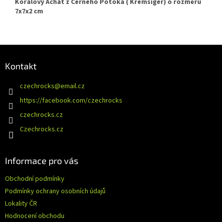
Korálový Achát z Černého Potoka ( Kremsiger) o rozměru
7x7x2 cm
Z
á
Kontakt
p
a
czechrocks
@
email.cz
t
https://facebook.com/czechrocks
í
czechrocks.cz
Czechrocks.cz
Informace pro vás
Obchodní podmínky
Podmínky ochrany osobních údajů
Lokality ČR
Hodnocení obchodu