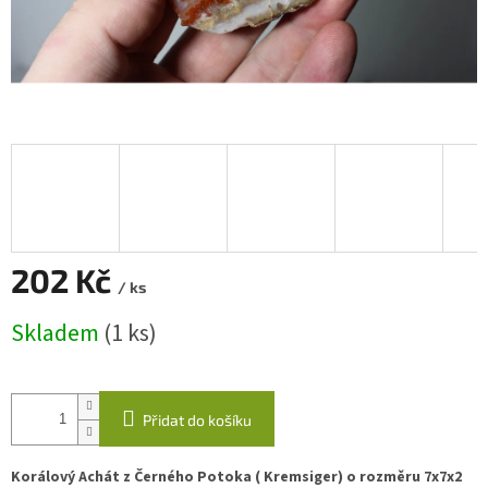
202 Kč
/ ks
Měrná
Skladem
(1 ks)
cena:
Přidat do košíku
Korálový Achát z Černého Potoka ( Kremsiger) o rozměru 7x7x2