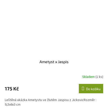
Ametyst x Jaspis
Skladem
(1 ks)
175 Kč
Do košíku
Leštěná ukázka Ametystu ve žlutém Jaspisu z JickovicRozměr :
9,5x6x3 cm