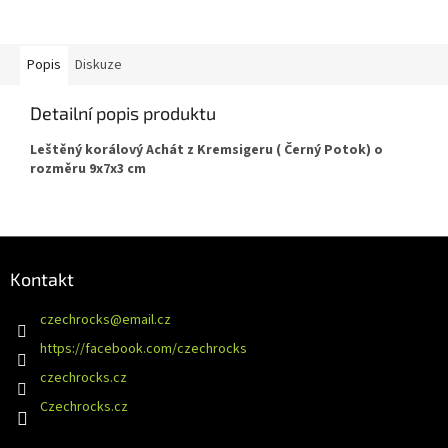
Popis
Diskuze
Detailní popis produktu
Leštěný korálový Achát z Kremsigeru ( Černý Potok) o
rozměru 9x7x3 cm
Z
á
Kontakt
p
a
czechrocks
@
email.cz
t
https://facebook.com/czechrocks
í
czechrocks.cz
Czechrocks.cz