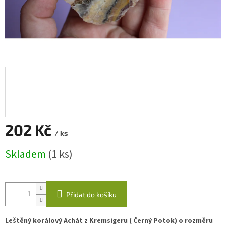
202 Kč
/ ks
Měrná
Skladem
(1 ks)
cena:
Přidat do košíku
Leštěný korálový Achát z Kremsigeru ( Černý Potok) o rozměru