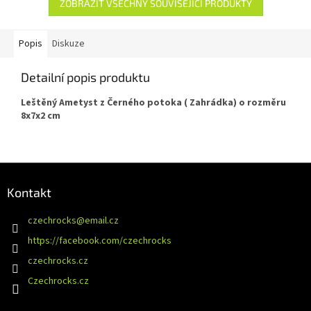
ZOBRAZIT VŠECHNY SOUVISEJÍCÍ PRODUKTY
Popis
Diskuze
Detailní popis produktu
Leštěný Ametyst z Černého potoka ( Zahrádka) o rozměru
8x7x2 cm
Z
á
Kontakt
p
a
czechrocks
@
email.cz
t
https://facebook.com/czechrocks
í
czechrocks.cz
Czechrocks.cz