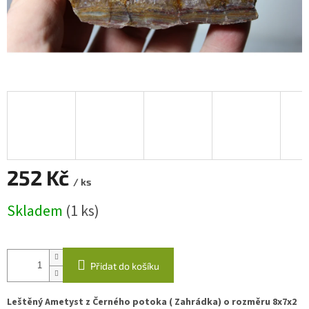
252 Kč
/ ks
Měrná
Skladem
(1 ks)
cena:
Přidat do košíku
Leštěný Ametyst z Černého potoka ( Zahrádka) o rozměru 8x7x2