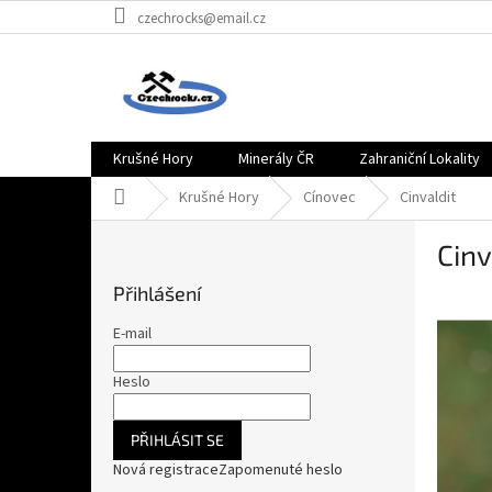
Přejít
czechrocks@email.cz
na
obsah
Krušné Hory
Minerály ČR
Zahraniční Lokality
Domů
Krušné Hory
Cínovec
Cinvaldit
P
Cinv
o
s
Přihlášení
t
r
E-mail
a
n
Heslo
n
í
PŘIHLÁSIT SE
p
Nová registrace
Zapomenuté heslo
a