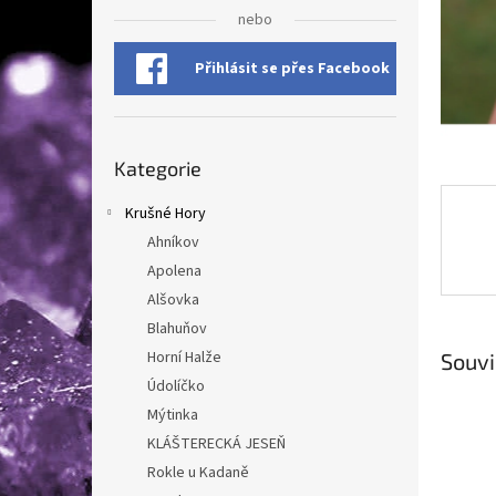
n
nebo
e
l
Přihlásit se přes Facebook
Přeskočit
Kategorie
kategorie
Krušné Hory
Ahníkov
Apolena
Alšovka
Blahuňov
Horní Halže
Souvi
Údolíčko
Mýtinka
KLÁŠTERECKÁ JESEŇ
Rokle u Kadaně