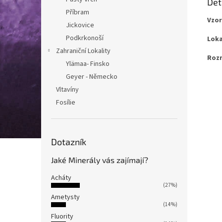
Det
Příbram
Vzor
Jickovice
Podkrkonoší
Loka
Zahraniční Lokality
Rozm
Ylämaa- Finsko
Geyer - Německo
Vltavíny
Fosílie
Dotazník
Jaké Minerály vás zajímají?
Acháty
(27%)
Ametysty
(14%)
Fluority