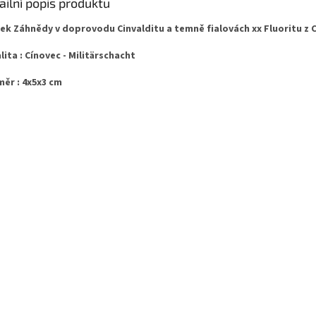
ailní popis produktu
ek Záhnědy v doprovodu Cinvalditu a temně fialovách xx Fluoritu z 
lita : Cínovec - Militärschacht
ěr : 4x5x3 cm