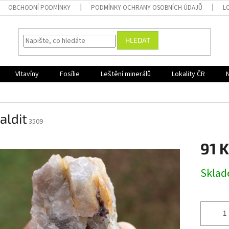
OBCHODNÍ PODMÍNKY
PODMÍNKY OCHRANY OSOBNÍCH ÚDAJŮ
L
HLEDAT
Vltavíny
Fosílie
Leštění minerálů
Lokality ČR
aldit
3509
91 
Měrná
Skla
cena: