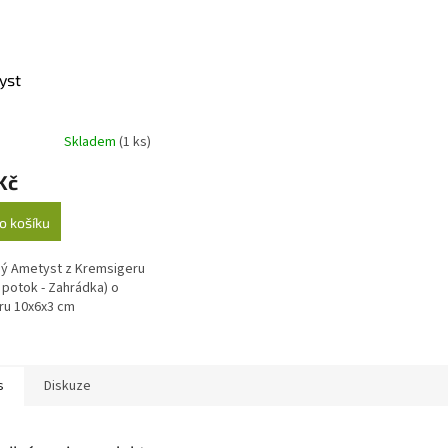
yst
Skladem
(1 ks)
Kč
o košíku
ý Ametyst z Kremsigeru
 potok - Zahrádka) o
ru 10x6x3 cm
s
Diskuze