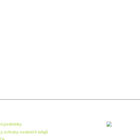
mace pro vás
Toplist
í podmínky
y ochrany osobních údajů
 ČR