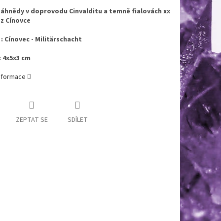
áhnědy v doprovodu Cinvalditu a temně fialovách xx
 z Cínovce
 : Cínovec - Militärschacht
 4x5x3 cm
informace
ZEPTAT SE
SDÍLET