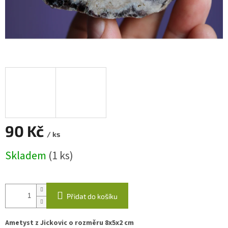
90 Kč
/ ks
Měrná
Skladem
(1 ks)
cena:
Přidat do košíku
Ametyst z Jickovic o rozměru 8x5x2 cm