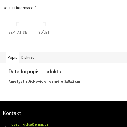
Detailní informace
ZEPTAT SE
SDÍLET
Popis
Diskuze
Detailní popis produktu
Ametyst z Jickovic o rozměru 8x5x2 cm
Z
á
Kontakt
p
a
czechrocks
@
email.cz