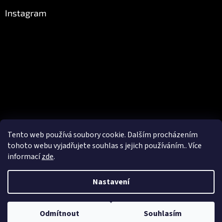
Instagram
Tento web používá soubory cookie. Dalším procházením
Sledovat na Instagramu
tohoto webu vyjadřujete souhlas s jejich používáním.. Více
informací
zde
.
Vytvořil Shoptet
Nastavení
Copyright 2026
Czechrocks.cz
. Všechna práva vyhrazena.
Upravit
Odmítnout
Souhlasím
nastavení cookies