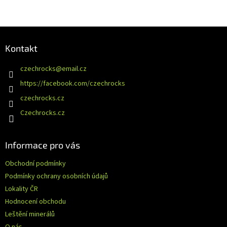
Z
á
Kontakt
p
a
czechrocks
@
email.cz
t
https://facebook.com/czechrocks
í
czechrocks.cz
Czechrocks.cz
Informace pro vás
Obchodní podmínky
Podmínky ochrany osobních údajů
Lokality ČR
Hodnocení obchodu
Leštění minerálů