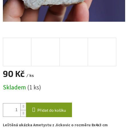
90 Kč
/ ks
Měrná
Skladem
(1 ks)
cena:
Přidat do košíku
Leštěná ukázka Ametystu z Jickovic o rozměru 8x4x3 cm