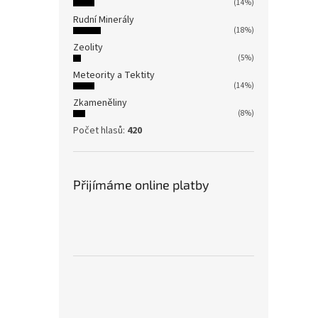
(14%)
Rudní Minerály
(18%)
Zeolity
(5%)
Meteority a Tektity
(14%)
Zkameněliny
(8%)
Počet hlasů:
420
Přijímáme online platby