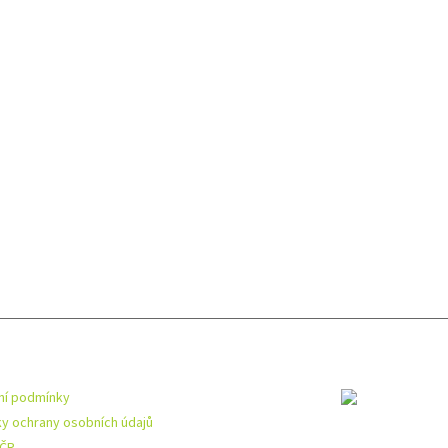
mace pro vás
Toplist
í podmínky
y ochrany osobních údajů
 ČR