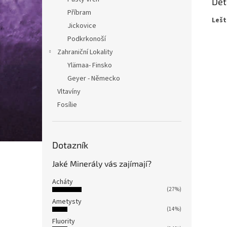
Det
Příbram
Lešt
Jickovice
Podkrkonoší
Zahraniční Lokality
Ylämaa- Finsko
Geyer - Německo
Vltavíny
Fosílie
Dotazník
Jaké Minerály vás zajímají?
Acháty
(27%)
Ametysty
(14%)
Fluority