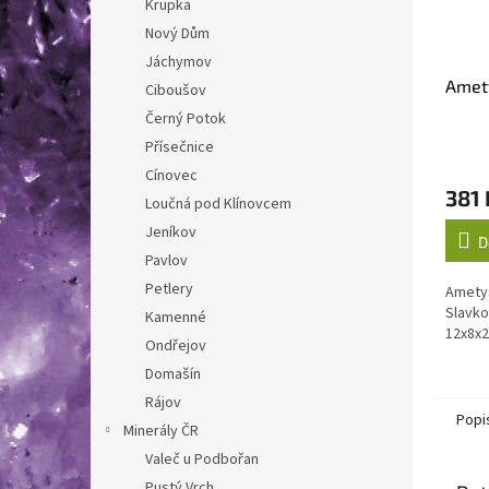
Krupka
Nový Dům
Jáchymov
Amet
Ciboušov
Černý Potok
Přísečnice
Cínovec
381 
Loučná pod Klínovcem
Jeníkov
D
Pavlov
Petlery
Amety
Slavko
Kamenné
12x8x
Ondřejov
Domašín
Rájov
Popi
Minerály ČR
Valeč u Podbořan
Pustý Vrch