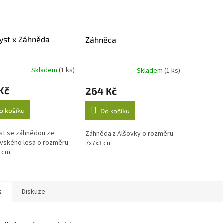
yst x Záhněda
Záhněda
Skladem
(1 ks)
Skladem
(1 ks)
Kč
264 Kč
o košíku
Do košíku
st se záhnědou ze
Záhněda z Alšovky o rozměru
vského lesa o rozměru
7x7x3 cm
2 cm
s
Diskuze