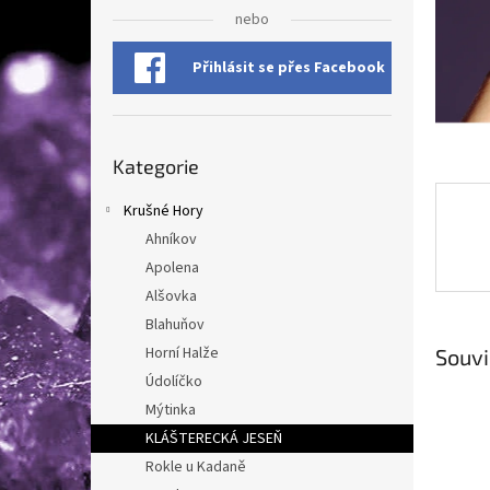
n
nebo
e
l
Přihlásit se přes Facebook
Přeskočit
Kategorie
kategorie
Krušné Hory
Ahníkov
Apolena
Alšovka
Blahuňov
Horní Halže
Souvi
Údolíčko
Mýtinka
KLÁŠTERECKÁ JESEŇ
Rokle u Kadaně