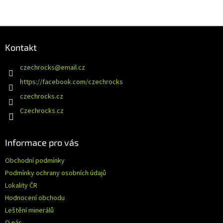
Z
á
Kontakt
p
a
czechrocks
@
email.cz
t
https://facebook.com/czechrocks
í
czechrocks.cz
Czechrocks.cz
Informace pro vás
Obchodní podmínky
Podmínky ochrany osobních údajů
Lokality ČR
Hodnocení obchodu
Leštění minerálů