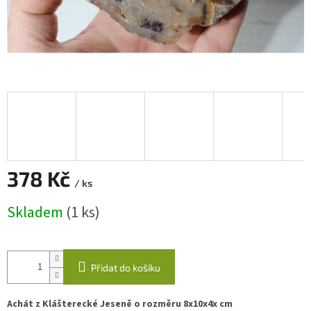
378 Kč
/ ks
Měrná
Skladem
(1 ks)
cena:
Přidat do košíku
Achát z Klášterecké Jeseně o rozměru 8x10x4x cm