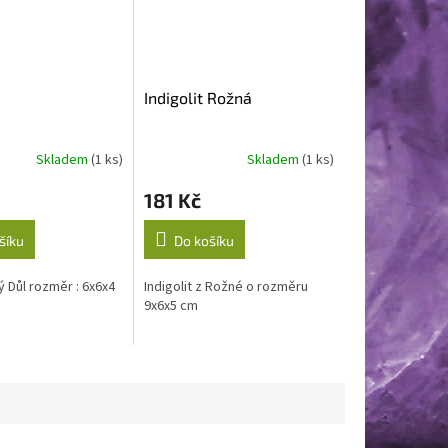
Indigolit Rožná
Skladem
(1 ks)
Skladem
(1 ks)
181 Kč
šíku
Do košíku
ý Důl rozměr : 6x6x4
Indigolit z Rožné o rozměru
9x6x5 cm