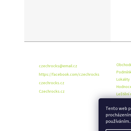
Z
á
Kontakt
Infor
p
a
Obchodn
czechrocks
@
email.cz
t
Podmínk
https://facebook.com/czechrocks
í
Lokality
czechrocks.cz
Hodnoce
Czechrocks.cz
Leštění 
O nás
Tento web po
procházením 
používáním..