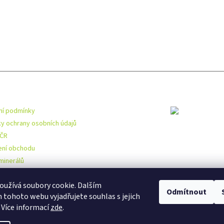
mace pro vás
Toplist
í podmínky
y ochrany osobních údajů
 ČR
ní obchodu
minerálů
užívá soubory cookie. Dalším
Odmítnout
tohoto webu vyjadřujete souhlas s jejich
 Více informací
zde
.