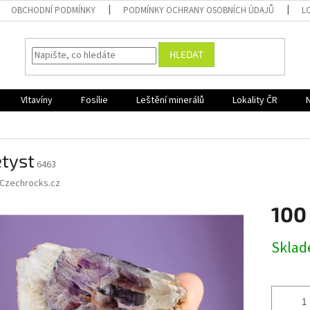
OBCHODNÍ PODMÍNKY
PODMÍNKY OCHRANY OSOBNÍCH ÚDAJŮ
L
HLEDAT
Vltavíny
Fosílie
Leštění minerálů
Lokality ČR
tyst
6463
Czechrocks.cz
100
Měrná
Skla
cena: