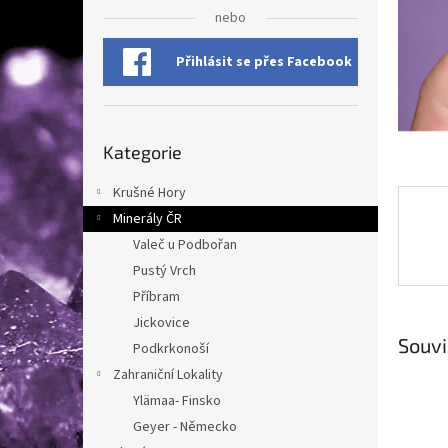
n
nebo
e
l
Přihlásit se přes Facebook
Přeskočit
Kategorie
kategorie
Krušné Hory
Minerály ČR
Valeč u Podbořan
Pustý Vrch
Příbram
Jickovice
Souvi
Podkrkonoší
Zahraniční Lokality
Ylämaa- Finsko
Geyer - Německo