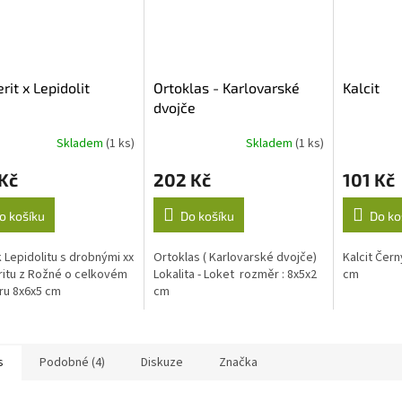
rit x Lepidolit
Ortoklas - Karlovarské
Kalcit
dvojče
Skladem
(1 ks)
Skladem
(1 ks)
Kč
202 Kč
101 Kč
o košíku
Do košíku
Do ko
 Lepidolitu s drobnými xx
Ortoklas ( Karlovarské dvojče)
Kalcit Čern
ritu z Rožné o celkovém
Lokalita - Loket rozměr : 8x5x2
cm
ru 8x6x5 cm
cm
s
Podobné (4)
Diskuze
Značka