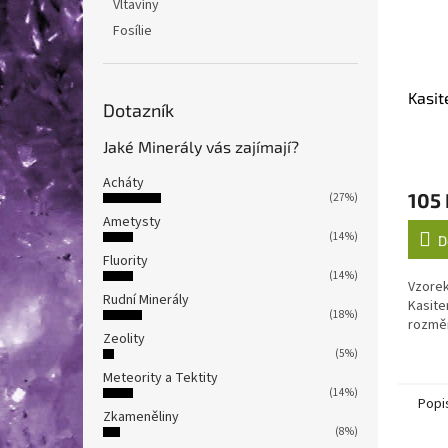
Vltavíny
Fosílie
Kasite
Dotazník
Jaké Minerály vás zajímají?
Acháty
105 
(27%)
Ametysty
(14%)
D
Fluority
(14%)
Vzorek
Rudní Minerály
Kasite
(18%)
rozmě
Zeolity
(5%)
Meteority a Tektity
(14%)
Popi
Zkameněliny
(8%)