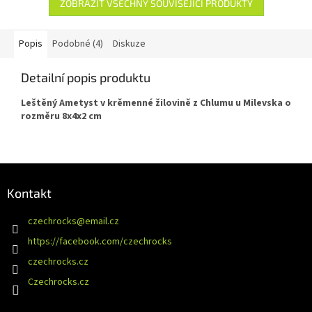
ZOBRAZIT VŠECHNY SOUVISEJÍCÍ PRODUKTY
Popis
Podobné (4)
Diskuze
Detailní popis produktu
Leštěný Ametyst v krěmenné žilovině z Chlumu u Milevska o
rozměru 8x4x2 cm
Z
á
Kontakt
p
a
czechrocks
@
email.cz
t
https://facebook.com/czechrocks
í
czechrocks.cz
Czechrocks.cz