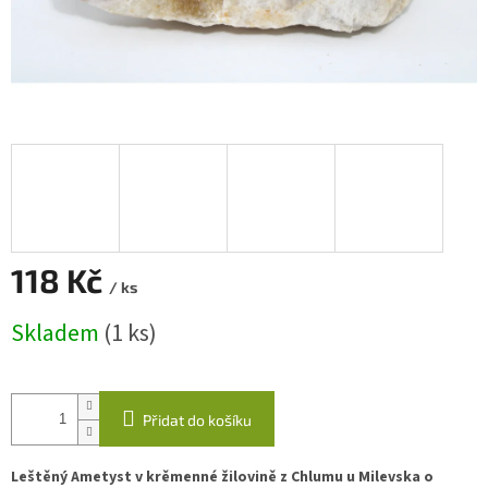
118 Kč
/ ks
Měrná
Skladem
(1 ks)
cena:
Přidat do košíku
Leštěný Ametyst v krěmenné žilovině z Chlumu u Milevska o