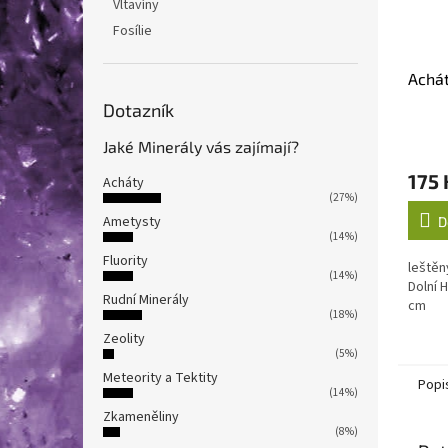
Vltavíny
Fosílie
Achát
Dotazník
Jaké Minerály vás zajímají?
175 
Acháty
(27%)
Ametysty
D
(14%)
Fluority
leštěn
(14%)
Dolní 
Rudní Minerály
cm
(18%)
Zeolity
(5%)
Meteority a Tektity
Popi
(14%)
Zkameněliny
(8%)