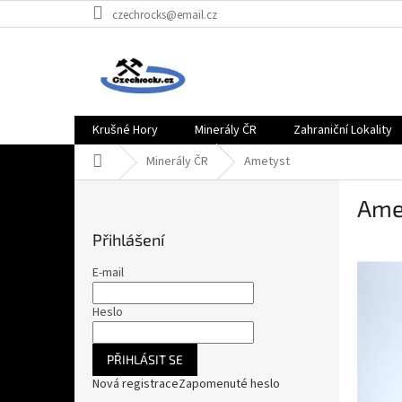
Přejít
czechrocks@email.cz
na
obsah
Krušné Hory
Minerály ČR
Zahraniční Lokality
Domů
Minerály ČR
Ametyst
P
Ame
o
s
Přihlášení
t
r
E-mail
a
n
Heslo
n
í
PŘIHLÁSIT SE
p
Nová registrace
Zapomenuté heslo
a