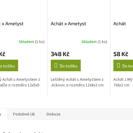
 x Ametyst
Achát x Ametyst
Achát
Skladem
(1 ks)
Skladem
(1 ks)
Kč
348 Kč
58 Kč
o košíku
Do košíku
Do ko
ý Achát s Ametystem z
Leštěný Achát s Ametystem z
Achát z Mý
Halže o rozměru 12x5x5
Jickovic o rozměru 12x8x2 cm
7x6x2 cm
s
Podobné (4)
Diskuze