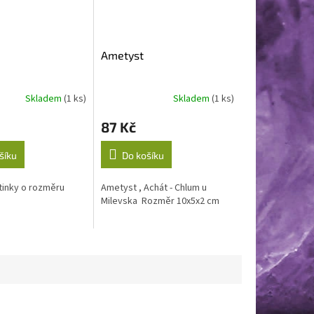
Ametyst
Skladem
(1 ks)
Skladem
(1 ks)
87 Kč
šíku
Do košíku
tinky o rozměru
Ametyst , Achát - Chlum u
Milevska Rozměr 10x5x2 cm