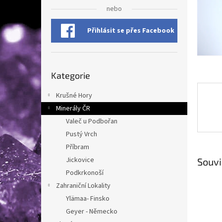
n
nebo
e
l
Přihlásit se přes Facebook
Přeskočit
Kategorie
kategorie
Krušné Hory
Minerály ČR
Valeč u Podbořan
Pustý Vrch
Příbram
Jickovice
Souvi
Podkrkonoší
Zahraniční Lokality
Ylämaa- Finsko
Geyer - Německo