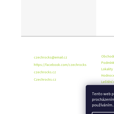
Z
á
Kontakt
Infor
p
a
Obchodn
czechrocks
@
email.cz
t
Podmínk
https://facebook.com/czechrocks
í
Lokality
czechrocks.cz
Hodnoce
Czechrocks.cz
Leštění 
O nás
Tento web po
procházením 
používáním..