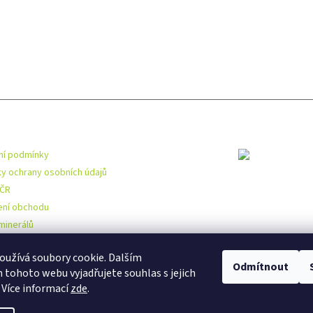
mace pro vás
Toplist
í podmínky
y ochrany osobních údajů
 ČR
ní obchodu
minerálů
užívá soubory cookie. Dalším
Odmítnout
tohoto webu vyjadřujete souhlas s jejich
 Více informací
zde
.