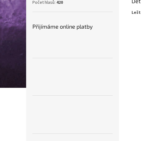
Det
Počet hlasů:
420
Lešt
Přijímáme online platby