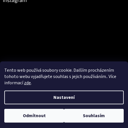
Instagram
Tento web používá soubory cookie. Dalším procházením
Sledovat na Instagramu
tohoto webu vyjadřujete souhlas s jejich používáním.. Více
informací
zde
.
Vytvořil Shoptet
Nastavení
Copyright 2026
Czechrocks.cz
. Všechna práva vyhrazena.
Upravit
Odmítnout
Souhlasím
nastavení cookies