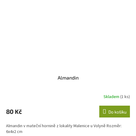
Almandin
Skladem
(1 ks)
80 Kč
Do košíku
Almandin v mateční hornině z lokality Malenice u Volyně Rozměr:
6x4x2 cm