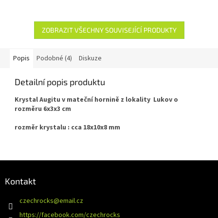
ZOBRAZIT VŠECHNY SOUVISEJÍCÍ PRODUKTY
Popis
Podobné (4)
Diskuze
Detailní popis produktu
Krystal Augitu v mateční hornině z lokality Lukov o
rozměru 6x3x3 cm
rozměr krystalu : cca 18x10x8 mm
Z
á
Kontakt
p
a
czechrocks
@
email.cz
t
https://facebook.com/czechrocks