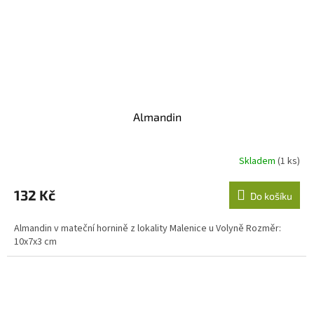
Almandin
Skladem
(1 ks)
132 Kč
Do košíku
Almandin v mateční hornině z lokality Malenice u Volyně Rozměr:
10x7x3 cm