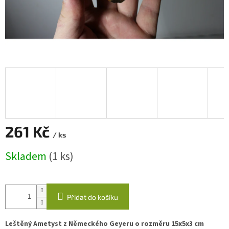
261 Kč
/ ks
Měrná
Skladem
(1 ks)
cena:
Přidat do košíku
Leštěný Ametyst z Německého Geyeru o rozměru 15x5x3 cm