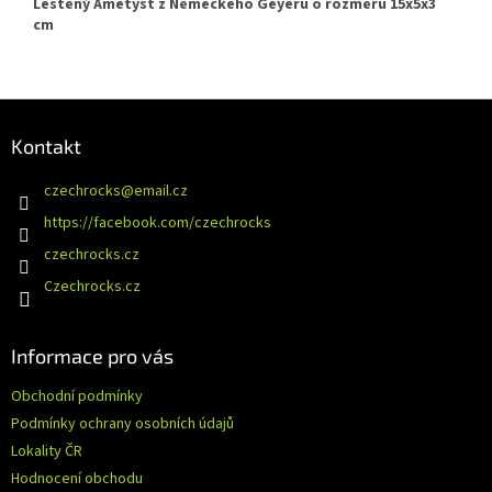
Leštěný Ametyst z Německého Geyeru o rozměru 15x5x3
cm
Z
á
Kontakt
p
a
czechrocks
@
email.cz
t
https://facebook.com/czechrocks
í
czechrocks.cz
Czechrocks.cz
Informace pro vás
Obchodní podmínky
Podmínky ochrany osobních údajů
Lokality ČR
Hodnocení obchodu