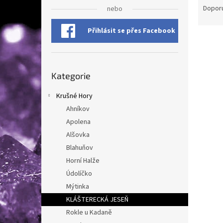
n
a
Dopor
nebo
e
z
l
e
Přihlásit se přes Facebook
V
n
ý
í
p
p
Přeskočit
i
r
Kategorie
kategorie
s
o
p
d
Krušné Hory
r
u
Ahníkov
o
k
Apolena
d
t
Alšovka
u
ů
Amet
Blahuňov
k
t
Horní Halže
ů
Údolíčko
Mýtinka
KLÁŠTERECKÁ JESEŇ
185
Rokle u Kadaně