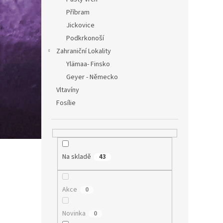
Leště
z Klá
Příbram
cm
Jickovice
Podkrkonoší
Zahraniční Lokality
Ylämaa- Finsko
Geyer - Německo
Vltavíny
Fosílie
Achá
Na skladě
43
Akce
0
236
Novinka
0
Achát