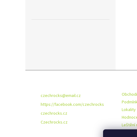
Z
á
Kontakt
Infor
p
a
Obchodn
czechrocks
@
email.cz
t
Podmínk
https://facebook.com/czechrocks
í
Lokality
czechrocks.cz
Hodnoce
Czechrocks.cz
Leštění 
O nás