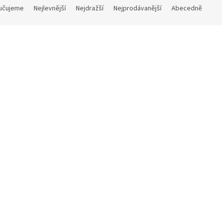
učujeme
Nejlevnější
Nejdražší
Nejprodávanější
Abecedně
yst
Ametyst
Skladem
(1 ks)
Skla
 Kč
Do košíku
168 Kč
Do
/ ks
/ ks