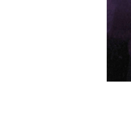
změru
Achát z Klášterecké Jeseně o rozměru
14x5x3 cm
Ametyst x Karneol
dem
(1 ks)
Skladem
(1 ks)
 košíku
294 Kč
Do košíku
/ ks
změru
Ametyst s Karneolem z Klášterecké