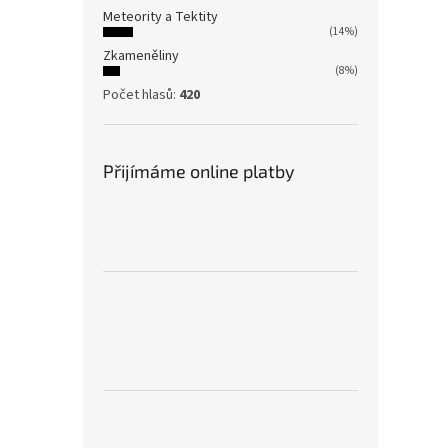
Meteority a Tektity
(14%)
Zkameněliny
(8%)
Počet hlasů:
420
Přijímáme online platby
Achá
135
Achát
10x4x