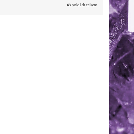
43
položek celkem
Ametyst
dem
(1 ks)
Skladem
(1 ks)
 košíku
546 Kč
Do košíku
/ ks