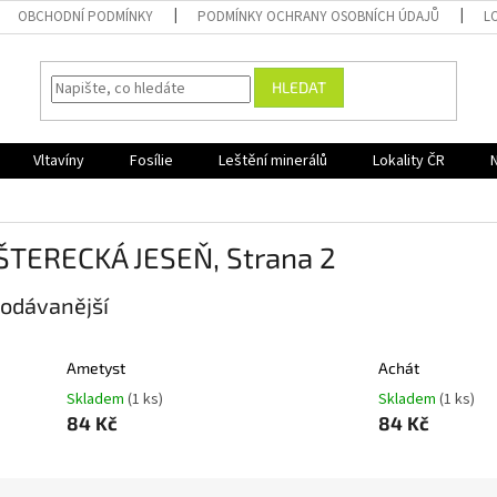
OBCHODNÍ PODMÍNKY
PODMÍNKY OCHRANY OSOBNÍCH ÚDAJŮ
L
HLEDAT
Vltavíny
Fosílie
Leštění minerálů
Lokality ČR
ŠTERECKÁ JESEŇ
, Strana 2
odávanější
Ametyst
Achát
Skladem
(1 ks)
Skladem
(1 ks)
84 Kč
84 Kč