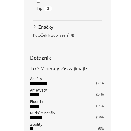
8x8x2
Tip
1
Značky
Položek k zobrazení:
43
Dotazník
Jaké Minerály vás zajímají?
Amet
Acháty
(27%)
Ametysty
(14%)
Fluority
(14%)
294
Rudní Minerály
(18%)
Amety
Zeolity
Jesen
(5%)