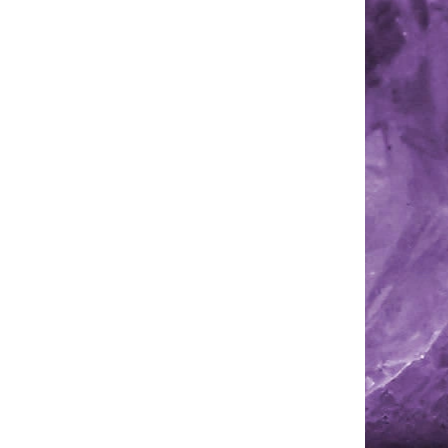
eseně o
Ametyst z Klášterecké Jeseně o rozměru
15x9x6 cm. Vzorek je dosti vypraskaný,
což...
Achát
dem
(1 ks)
Skladem
(1 ks)
 košíku
378 Kč
Do košíku
/ ks