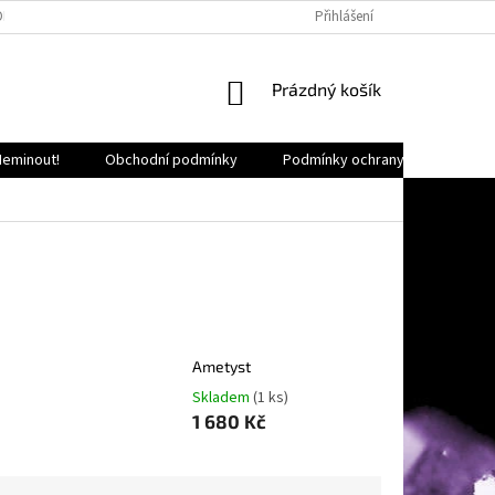
OKALITY ČR
HODNOCENÍ OBCHODU
LEŠTĚNÍ MINERÁLŮ
Přihlášení
O NÁS
NÁKUPNÍ
Prázdný košík
KOŠÍK
Neminout!
Obchodní podmínky
Podmínky ochrany osobních úda
Ametyst
Skladem
(1 ks)
1 680 Kč