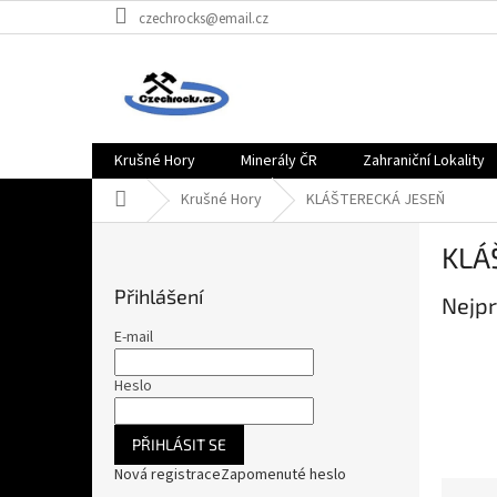
Přejít
czechrocks@email.cz
na
obsah
Krušné Hory
Minerály ČR
Zahraniční Lokality
Domů
Krušné Hory
KLÁŠTERECKÁ JESEŇ
P
KLÁ
o
s
Přihlášení
Nejpr
t
r
E-mail
a
n
Heslo
n
í
PŘIHLÁSIT SE
p
Nová registrace
Zapomenuté heslo
a
Ř