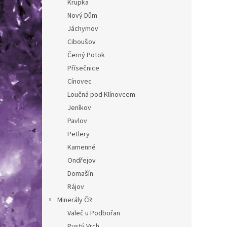
Krupka
Leště
rozmě
Nový Dům
Jáchymov
Ciboušov
Černý Potok
Přísečnice
Cínovec
Loučná pod Klínovcem
Jeníkov
Pavlov
Petlery
Amet
Kamenné
Ondřejov
Domašín
Rájov
Minerály ČR
672
Valeč u Podbořan
Pustý Vrch